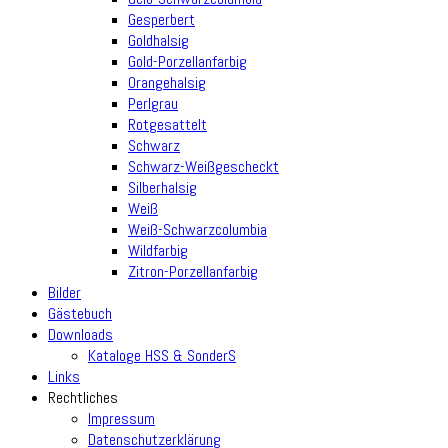
Gesperbert
Goldhalsig
Gold-Porzellanfarbig
Orangehalsig
Perlgrau
Rotgesattelt
Schwarz
Schwarz-Weißgescheckt
Silberhalsig
Weiß
Weiß-Schwarzcolumbia
Wildfarbig
Zitron-Porzellanfarbig
Bilder
Gästebuch
Downloads
Kataloge HSS & SonderS
Links
Rechtliches
Impressum
Datenschutzerklärung