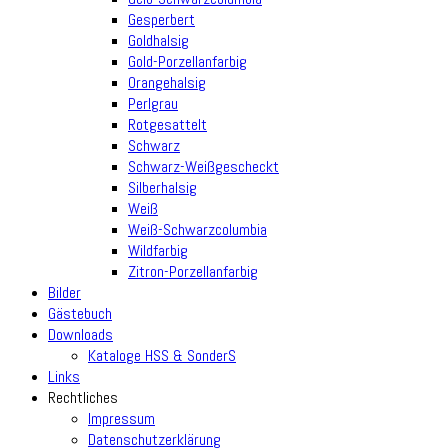
Gesperbert
Goldhalsig
Gold-Porzellanfarbig
Orangehalsig
Perlgrau
Rotgesattelt
Schwarz
Schwarz-Weißgescheckt
Silberhalsig
Weiß
Weiß-Schwarzcolumbia
Wildfarbig
Zitron-Porzellanfarbig
Bilder
Gästebuch
Downloads
Kataloge HSS & SonderS
Links
Rechtliches
Impressum
Datenschutzerklärung