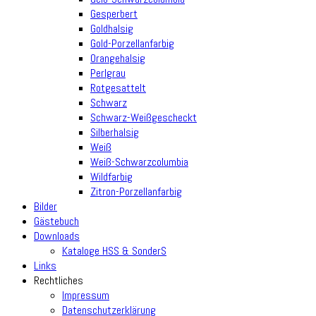
Gesperbert
Goldhalsig
Gold-Porzellanfarbig
Orangehalsig
Perlgrau
Rotgesattelt
Schwarz
Schwarz-Weißgescheckt
Silberhalsig
Weiß
Weiß-Schwarzcolumbia
Wildfarbig
Zitron-Porzellanfarbig
Bilder
Gästebuch
Downloads
Kataloge HSS & SonderS
Links
Rechtliches
Impressum
Datenschutzerklärung