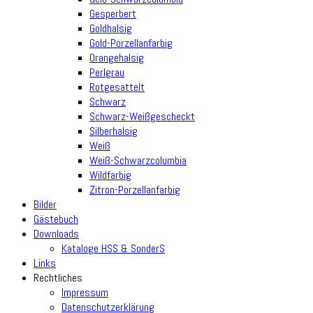
Gesperbert
Goldhalsig
Gold-Porzellanfarbig
Orangehalsig
Perlgrau
Rotgesattelt
Schwarz
Schwarz-Weißgescheckt
Silberhalsig
Weiß
Weiß-Schwarzcolumbia
Wildfarbig
Zitron-Porzellanfarbig
Bilder
Gästebuch
Downloads
Kataloge HSS & SonderS
Links
Rechtliches
Impressum
Datenschutzerklärung