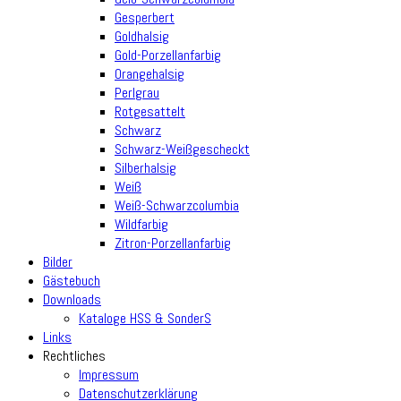
Gesperbert
Goldhalsig
Gold-Porzellanfarbig
Orangehalsig
Perlgrau
Rotgesattelt
Schwarz
Schwarz-Weißgescheckt
Silberhalsig
Weiß
Weiß-Schwarzcolumbia
Wildfarbig
Zitron-Porzellanfarbig
Bilder
Gästebuch
Downloads
Kataloge HSS & SonderS
Links
Rechtliches
Impressum
Datenschutzerklärung