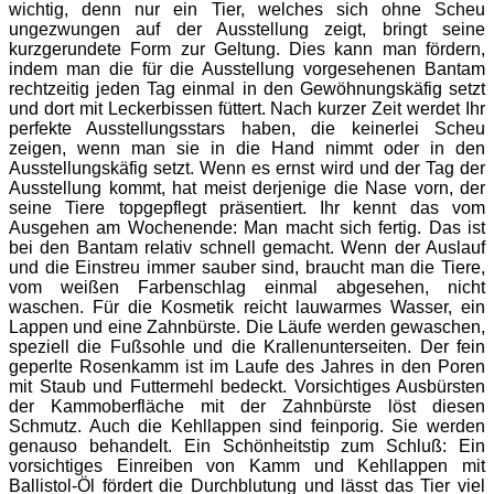
wichtig, denn nur ein Tier, welches sich ohne Scheu
ungezwungen auf der Ausstellung zeigt, bringt seine
kurzgerundete Form zur Geltung. Dies kann man fördern,
indem man die für die Ausstellung vorgesehenen Bantam
rechtzeitig jeden Tag einmal in den Gewöhnungskäfig setzt
und dort mit Leckerbissen füttert. Nach kurzer Zeit werdet Ihr
perfekte Ausstellungsstars haben, die keinerlei Scheu
zeigen, wenn man sie in die Hand nimmt oder in den
Ausstellungskäfig setzt. Wenn es ernst wird und der Tag der
Ausstellung kommt, hat meist derjenige die Nase vorn, der
seine Tiere topgepflegt präsentiert. Ihr kennt das vom
Ausgehen am Wochenende: Man macht sich fertig. Das ist
bei den Bantam relativ schnell gemacht. Wenn der Auslauf
und die Einstreu immer sauber sind, braucht man die Tiere,
vom weißen Farbenschlag einmal abgesehen, nicht
waschen. Für die Kosmetik reicht lauwarmes Wasser, ein
Lappen und eine Zahnbürste. Die Läufe werden gewaschen,
speziell die Fußsohle und die Krallenunterseiten. Der fein
geperlte Rosenkamm ist im Laufe des Jahres in den Poren
mit Staub und Futtermehl bedeckt. Vorsichtiges Ausbürsten
der Kammoberfläche mit der Zahnbürste löst diesen
Schmutz. Auch die Kehllappen sind feinporig. Sie werden
genauso behandelt. Ein Schönheitstip zum Schluß: Ein
vorsichtiges Einreiben von Kamm und Kehllappen mit
Ballistol-Öl fördert die Durchblutung und lässt das Tier viel