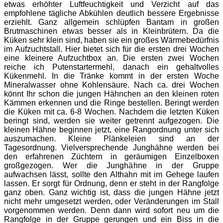
etwas erhöhter Luftfeuchtigkeit und Verzicht auf das
empfohlene tägliche Abkühlen deutlich bessere Ergebnisse
erziehlt. Ganz allgemein schlüpfen Bantam in großen
Brutmaschinen etwas besser als in Kleinbrütern. Da die
Küken sehr klein sind, haben sie ein großes Wärmebedürfnis
im Aufzuchtstall. Hier bietet sich für die ersten drei Wochen
eine kleinere Aufzuchtbox an. Die ersten zwei Wochen
reiche ich Putenstartermehl, danach ein gehaltvolles
Kükenmehl. In die Tränke kommt in der ersten Woche
Mineralwasser ohne Kohlensäure. Nach ca. drei Wochen
könnt Ihr schon die jungen Hähnchen an den kleinen roten
Kämmen erkennen und die Ringe bestellen. Beringt werden
die Küken mit ca. 6-8 Wochen. Nachdem die letzten Küken
beringt sind, werden sie weiter getrennt aufgezogen. Die
kleinen Hähne beginnen jetzt, eine Rangordnung unter sich
auszumachen. Kleine Plänkeleien sind an der
Tagesordnung. Vielversprechende Junghähne werden bei
den erfahrenen Züchtern in geräumigen Einzelboxen
großgezogen. Wer die Junghähne in der Gruppe
aufwachsen lässt, sollte den Althahn mit im Gehege laufen
lassen. Er sorgt für Ordnung, denn er steht in der Rangfolge
ganz oben. Ganz wichtig ist, dass die jungen Hähne jetzt
nicht mehr umgesetzt werden, oder Veränderungen im Stall
vorgenommen werden. Denn dann wird sofort neu um die
Rangfolge in der Gruppe gerungen und ein Biss in die