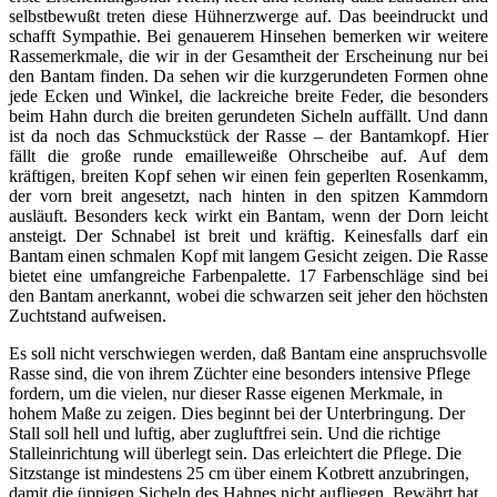
selbstbewußt treten diese Hühnerzwerge auf. Das beeindruckt und
schafft Sympathie. Bei genauerem Hinsehen bemerken wir weitere
Rassemerkmale, die wir in der Gesamtheit der Erscheinung nur bei
den Bantam finden. Da sehen wir die kurzgerundeten Formen ohne
jede Ecken und Winkel, die lackreiche breite Feder, die besonders
beim Hahn durch die breiten gerundeten Sicheln auffällt. Und dann
ist da noch das Schmuckstück der Rasse – der Bantamkopf. Hier
fällt die große runde emailleweiße Ohrscheibe auf. Auf dem
kräftigen, breiten Kopf sehen wir einen fein geperlten Rosenkamm,
der vorn breit angesetzt, nach hinten in den spitzen Kammdorn
ausläuft. Besonders keck wirkt ein Bantam, wenn der Dorn leicht
ansteigt. Der Schnabel ist breit und kräftig. Keinesfalls darf ein
Bantam einen schmalen Kopf mit langem Gesicht zeigen. Die Rasse
bietet eine umfangreiche Farbenpalette. 17 Farbenschläge sind bei
den Bantam anerkannt, wobei die schwarzen seit jeher den höchsten
Zuchtstand aufweisen.
Es soll nicht verschwiegen werden, daß Bantam eine anspruchsvolle
Rasse sind, die von ihrem Züchter eine besonders intensive Pflege
fordern, um die vielen, nur dieser Rasse eigenen Merkmale, in
hohem Maße zu zeigen. Dies beginnt bei der Unterbringung. Der
Stall soll hell und luftig, aber zugluftfrei sein. Und die richtige
Stalleinrichtung will überlegt sein. Das erleichtert die Pflege. Die
Sitzstange ist mindestens 25 cm über einem Kotbrett anzubringen,
damit die üppigen Sicheln des Hahnes nicht aufliegen. Bewährt hat