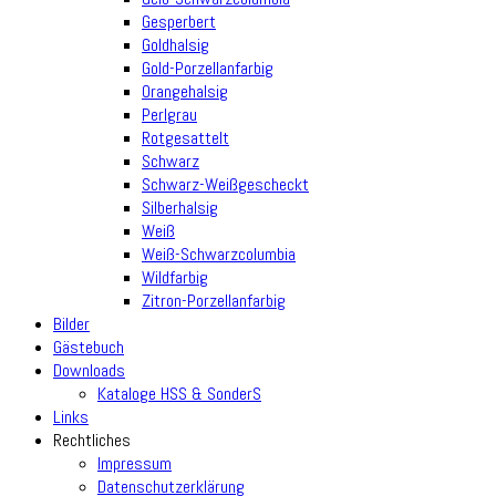
Gesperbert
Goldhalsig
Gold-Porzellanfarbig
Orangehalsig
Perlgrau
Rotgesattelt
Schwarz
Schwarz-Weißgescheckt
Silberhalsig
Weiß
Weiß-Schwarzcolumbia
Wildfarbig
Zitron-Porzellanfarbig
Bilder
Gästebuch
Downloads
Kataloge HSS & SonderS
Links
Rechtliches
Impressum
Datenschutzerklärung