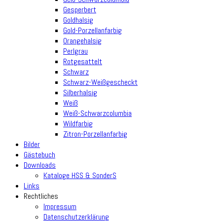
Gesperbert
Goldhalsig
Gold-Porzellanfarbig
Orangehalsig
Perlgrau
Rotgesattelt
Schwarz
Schwarz-Weißgescheckt
Silberhalsig
Weiß
Weiß-Schwarzcolumbia
Wildfarbig
Zitron-Porzellanfarbig
Bilder
Gästebuch
Downloads
Kataloge HSS & SonderS
Links
Rechtliches
Impressum
Datenschutzerklärung