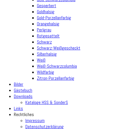
Gesperbert
Goldhalsig
Gold-Porzellanfarbig
Orangehalsig
Perlgrau
Rotgesattelt
Schwarz
Schwarz-Weißgescheckt
Silberhalsig
Weiß
Weiß-Schwarzcolumbia
Wildfarbig
Zitron-Porzellanfarbig
Bilder
Gästebuch
Downloads
Kataloge HSS & SonderS
Links
Rechtliches
Impressum
Datenschutzerklärung