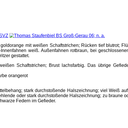
oldorange mit weißen Schaftstrichen; Rücken tief blutrot; Fl
Innenfahnen weiß. Außenfahnen rotbraun, bei geschlossenem 
tzer gestattet.
ißen Schaftstrichen; Brust lachsfarbig. Das übrige Gefiede
arbe orangerot
ttelbehang; stark durchstoßende Halszeichnung; viel Weiß auf
hlende oder stark durchstoßende Halszeichnung; zu braune oder 
hwarze Federn im Gefieder.