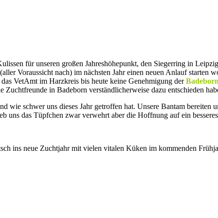
n Kulissen für unseren großen Jahreshöhepunkt, den Siegerring in Leipz
aller Voraussicht nach) im nächsten Jahr einen neuen Anlauf starten wo
s das VetAmt im Harzkreis bis heute keine Genehmigung der
Badeborn
die Zuchtfreunde in Badeborn verständlicherweise dazu entschieden ha
nd wie schwer uns dieses Jahr getroffen hat. Unsere Bantam bereiten u
ieb uns das Tüpfchen zwar verwehrt aber die Hoffnung auf ein besseres
tsch ins neue Zuchtjahr mit vielen vitalen Küken im kommenden Frühja