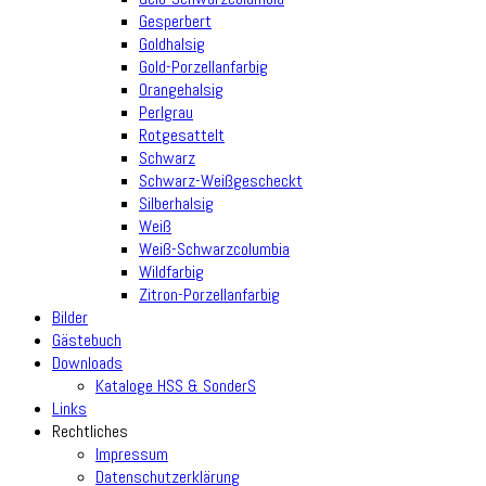
Gesperbert
Goldhalsig
Gold-Porzellanfarbig
Orangehalsig
Perlgrau
Rotgesattelt
Schwarz
Schwarz-Weißgescheckt
Silberhalsig
Weiß
Weiß-Schwarzcolumbia
Wildfarbig
Zitron-Porzellanfarbig
Bilder
Gästebuch
Downloads
Kataloge HSS & SonderS
Links
Rechtliches
Impressum
Datenschutzerklärung