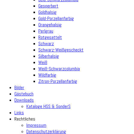
Gesperbert
Goldhalsig
Gold-Porzellanfarbig
Orangehalsig
Perlgrau
Rotgesattelt
Schwarz
Schwarz-Weißgescheckt
Silberhalsig
Weiß
Weiß-Schwarzcolumbia
Wildfarbig
Zitron-Porzellanfarbig
Bilder
Gästebuch
Downloads
Kataloge HSS & SonderS
Links
Rechtliches
Impressum
Datenschutzerklärung