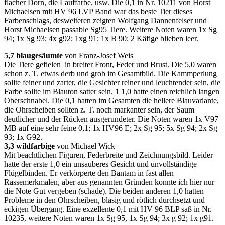
flacher Dorn, die Lauffarbe, usw. Die 0,1 in Nr. 10211 von Horst
Michaelsen mit HV 96 LVP Band war das beste Tier dieses
Farbenschlags, desweiteren zeigten Wolfgang Dannenfelser und
Horst Michaelsen passable Sg95 Tiere. Weitere Noten waren 1x Sg
94; 1x Sg 93; 4x g92; 1xg 91; 1x B 90; 2 Käfige blieben leer.
5,7 blaugesäumte
von Franz-Josef Weis
Die Tiere gefielen in breiter Front, Feder und Brust. Die 5,0 waren
schon z. T. etwas derb und grob im Gesamtbild. Die Kammperlung
sollte feiner und zarter, die Gesichter reiner und leuchtender sein, die
Farbe sollte im Blauton satter sein. 1 1,0 hatte einen reichlich langen
Oberschnabel. Die 0,1 hatten im Gesamten die hellere Blauvariante,
die Ohrscheiben sollten z. T. noch markanter sein, der Saum
deutlicher und der Rücken ausgerundeter. Die Noten waren 1x V97
MB auf eine sehr feine 0,1; 1x HV96 E; 2x Sg 95; 5x Sg 94; 2x Sg
93; 1x G92.
3,3 wildfarbige
von Michael Wick
Mit beachtlichen Figuren, Federbreite und Zeichnungsbild. Leider
hatte der erste 1,0 ein unsauberes Gesicht und unvollständige
Flügelbinden. Er verkörperte den Bantam in fast allen
Rassemerkmalen, aber aus genannten Gründen konnte ich hier nur
die Note Gut vergeben (schade). Die beiden anderen 1,0 hatten
Probleme in den Ohrscheiben, blasig und rötlich durchsetzt und
eckigen Übergang. Eine exzellente 0,1 mit HV 96 BLP saß in Nr.
10235, weitere Noten waren 1x Sg 95, 1x Sg 94; 3x g 92; 1x g91.