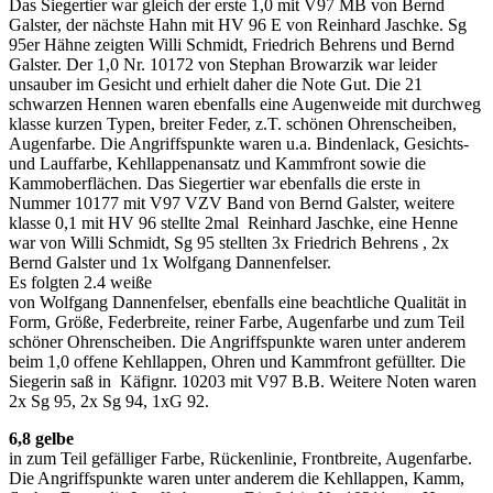
Das Siegertier war gleich der erste 1,0 mit V97 MB von Bernd
Galster, der nächste Hahn mit HV 96 E von Reinhard Jaschke. Sg
95er Hähne zeigten Willi Schmidt, Friedrich Behrens und Bernd
Galster. Der 1,0 Nr. 10172 von Stephan Browarzik war leider
unsauber im Gesicht und erhielt daher die Note Gut. Die 21
schwarzen Hennen waren ebenfalls eine Augenweide mit durchweg
klasse kurzen Typen, breiter Feder, z.T. schönen Ohrenscheiben,
Augenfarbe. Die Angriffspunkte waren u.a. Bindenlack, Gesichts-
und Lauffarbe, Kehllappenansatz und Kammfront sowie die
Kammoberflächen. Das Siegertier war ebenfalls die erste in
Nummer 10177 mit V97 VZV Band von Bernd Galster, weitere
klasse 0,1 mit HV 96 stellte 2mal Reinhard Jaschke, eine Henne
war von Willi Schmidt, Sg 95 stellten 3x Friedrich Behrens , 2x
Bernd Galster und 1x Wolfgang Dannenfelser.
Es folgten 2.4 weiße
von Wolfgang Dannenfelser, ebenfalls eine beachtliche Qualität in
Form, Größe, Federbreite, reiner Farbe, Augenfarbe und zum Teil
schöner Ohrenscheiben. Die Angriffspunkte waren unter anderem
beim 1,0 offene Kehllappen, Ohren und Kammfront gefüllter. Die
Siegerin saß in Käfignr. 10203 mit V97 B.B. Weitere Noten waren
2x Sg 95, 2x Sg 94, 1xG 92.
6,8 gelbe
in zum Teil gefälliger Farbe, Rückenlinie, Frontbreite, Augenfarbe.
Die Angriffspunkte waren unter anderem die Kehllappen, Kamm,