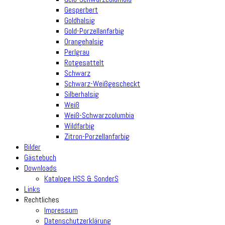
Gesperbert
Goldhalsig
Gold-Porzellanfarbig
Orangehalsig
Perlgrau
Rotgesattelt
Schwarz
Schwarz-Weißgescheckt
Silberhalsig
Weiß
Weiß-Schwarzcolumbia
Wildfarbig
Zitron-Porzellanfarbig
Bilder
Gästebuch
Downloads
Kataloge HSS & SonderS
Links
Rechtliches
Impressum
Datenschutzerklärung